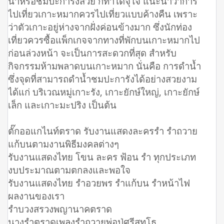
น้ำหรือชมปะการังสวย ก็ทำได้จุใจ แนะนำว่าการ
ไปเที่ยวเกาะหมากควรไปเที่ยวแบบค้างคืน เพราะ
ว่าตัวเกาะอยู่ห่างจากฝั่งค่อนข้างมาก ซึ่งนักท่อง
เที่ยวควรซื้อแพ็กเกจจากทางที่พักบนเกาะหมากไป
ก่อนล่วงหน้า จะเป็นการสะดวกที่สุด สำหรับ
กิจกรรมห้ามพลาดบนเกาะหมาก นั่นคือ การดำน้ำ
ซึ่งจุดที่สามารถดำน้ำชมปะการังได้อย่างสวยงาม
ได้แก่ บริเวณหมู่เกาะรัง, เกาะยักษ์ใหญ่, เกาะยักษ์
เล็ก และเกาะมะปริง เป็นต้น
ตั๊กออแกไนท์ตราด รับงานแสดงละครรำ รำถวาย
แก้บนตามงานพิธีมงคลต่างๆ
รับงานแสดงไทย โขน ละคร ฟ้อน รำ ทุกประเภท
งบประมาณตามตกลงและพอใจ
รับงานแสดงไทย รำอวยพร รำแก้บน รำหน้าไฟ
ผลงานของเรา
รำบวงสรวงพญานาคตราด
นางรำตราดเพลงรําถวายพ่อปู่ศรีสุทโธ