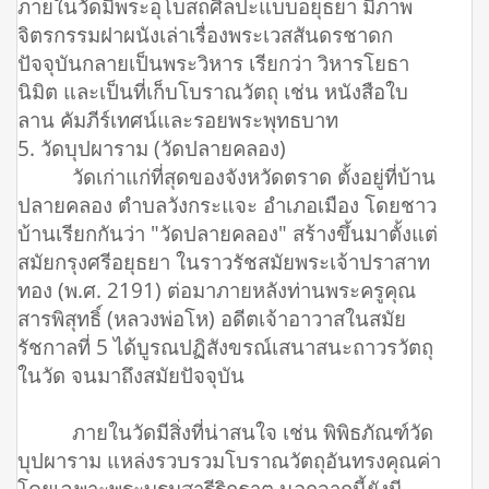
ภายในวัดมีพระอุโบสถศิลปะแบบอยุธยา มีภาพ
จิตรกรรมฝาผนังเล่าเรื่องพระเวสสันดรชาดก
ปัจจุบันกลายเป็นพระวิหาร เรียกว่า วิหารโยธา
นิมิต และเป็นที่เก็บโบราณวัตถุ เช่น หนังสือใบ
ลาน คัมภีร์เทศน์และรอยพระพุทธบาท
5. วัดบุปผาราม (วัดปลายคลอง)
วัดเก่าแก่ที่สุดของจังหวัดตราด ตั้งอยู่ที่บ้าน
ปลายคลอง ตำบลวังกระแจะ อำเภอเมือง โดยชาว
บ้านเรียกกันว่า "วัดปลายคลอง" สร้างขึ้นมาตั้งแต่
สมัยกรุงศรีอยุธยา ในราวรัชสมัยพระเจ้าปราสาท
ทอง (พ.ศ. 2191) ต่อมาภายหลังท่านพระครูคุณ
สารพิสุทธิ์ (หลวงพ่อโห) อดีตเจ้าอาวาสในสมัย
รัชกาลที่ 5 ได้บูรณปฏิสังขรณ์เสนาสนะถาวรวัตถุ
ในวัด จนมาถึงสมัยปัจจุบัน
ภายในวัดมีสิ่งที่น่าสนใจ เช่น พิพิธภัณฑ์วัด
บุปผาราม แหล่งรวบรวมโบราณวัตถุอันทรงคุณค่า
โดยเฉพาะพระบรมสารีริกธาตุ นอกจากนี้ยังมี