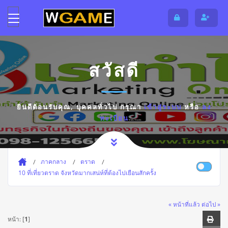
สวัสดี
ยินดีต้อนรับคุณ,
บุคคลทั่วไป
กรุณา
เข้าสู่ระบบ
หรือ
ลง
ทะเบียน
ภาคกลาง
ตราด
10 ที่เที่ยวตราด จังหวัดมากเสน่ห์ที่ต้องไปเยือนสักครั้ง
« หน้าที่แล้ว
ต่อไป »
หน้า: [
1
]