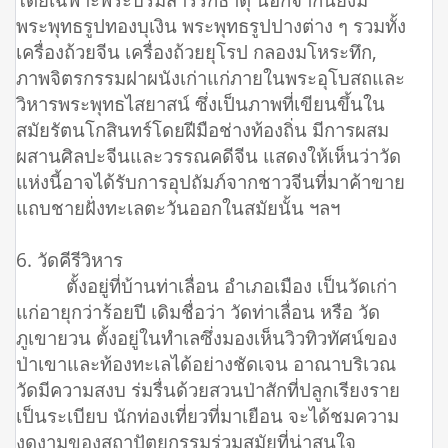
พระพุทธรูปทองบุเงิน พระพุทธรูปปางต่าง ๆ รวมทั้ง
เครื่องถ้วยจีน เครื่องถ้วยยุโรป กลองมโหระทึก,
ภาพจิตรกรรมฝาผนังเก่าแก่ภายในพระอุโบสถและ
วิหารพระพุทธไสยาสน์ ซึ่งเป็นภาพที่เขียนขึ้นใน
สมัยรัตนโกสินทร์โดยฝีมือช่างท้องถิ่น มีการผสม
ผสานศิลปะจีนและวรรณคดีจีน แสดงให้เห็นว่าวัด
แห่งนี้อาจได้รับการอุปถัมภ์จากชาวจีนที่มาค้าขาย
แถบชายฝั่งทะเลตะวันออกในสมัยนั้น ฯลฯ
6. วัดคีรีวิหาร
ตั้งอยู่ที่บ้านท่าเลื่อน อำเภอเมือง เป็นวัดเก่า
แก่อายุกว่าร้อยปี เดิมชื่อว่า วัดท่าเลื่อน หรือ วัด
ภูเขายวน ตั้งอยู่ในทำเลซึ่งมองเห็นวิวทิวทัศน์ของ
ป่าเขาและท้องทะเลได้อย่างชัดเจน อาณาบริเวณ
วัดมีความสงบ ร่มรื่นด้วยสวนป่าสักที่ปลูกเรียงราย
เป็นระเบียบ นักท่องเที่ยวที่มาเยือน จะได้ชมความ
งดงามของสถาปัตยกรรมร่วมสมัยที่น่าสนใจ