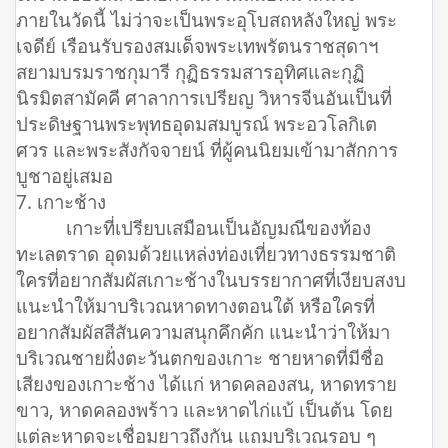
ภายในวัดนี้ ไม่ว่าจะเป็นพระอุโบสถหลังใหญ่ พระ
เจดีย์ เรือนรับรองสมเด็จพระเทพรัตนราชสุดาฯ
สยามบรมราชกุมารี กุฏิธรรมสารอุทิศและกุฏิ
นิรมิตสามัคคี ศาลาการเปรียญ วิหารจีนอันเป็นที่
ประดิษฐานพระพุทธอุดมสมบูรณ์ พระอวโลกิเต
ศวร และพระสังกัจจายน์ ที่ผู้คนนิยมเข้ามาสักการ
บูชาอยู่เสมอ
7. เกาะช้าง
เกาะที่เปรียบเสมือนเป็นอัญมณีของท้อง
ทะเลตราด อุดมด้วยแหล่งท่องเที่ยวทางธรรมชาติ
ใครที่อยากสัมผัสเกาะช้างในบรรยากาศที่เงียบสงบ
แนะนำให้มาบริเวณหาดทางตอนใต้ หรือใครที่
อยากสัมผัสสีสันความสนุกคึกคัก แนะนำว่าให้มา
บริเวณชายฝั่งตะวันตกของเกาะ ชายหาดที่มีชื่อ
เสียงของเกาะช้าง ได้แก่ หาดคลองสน, หาดทราย
ขาว, หาดคลองพร้าว และหาดไก่แบ้ เป็นต้น โดย
แต่ละหาดจะเชื่อมยาวถึงกัน แถมบริเวณรอบ ๆ