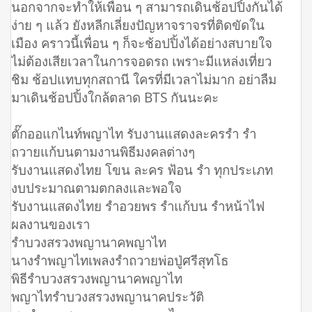
นอกจากจะทำให้เพื่อน ๆ สามารถเดินช้อปปิ้งกันได้
ง่าย ๆ แล้ว ยังหลีกเลี่ยงปัญหาจราจรที่ติดขัดใน
เมือง คราวนี้เพื่อน ๆ ก็จะช้อปปิ้งได้อย่างสบายใจ
ไม่ต้องเสียเวลาในการจอดรถ เพราะมีแหล่งเที่ยว
ชิม ช้อปแทบทุกสถานี ใครที่มีเวลาไม่มาก อย่าลืม
มาเดินช้อปปิ้งใกล้ตลาด BTS กันนะคะ
ตั๊กออแกไนท์พญาไท รับงานแสดงละครรำ รำ
ถวายแก้บนตามงานพิธีมงคลต่างๆ
รับงานแสดงไทย โขน ละคร ฟ้อน รำ ทุกประเภท
งบประมาณตามตกลงและพอใจ
รับงานแสดงไทย รำอวยพร รำแก้บน รำหน้าไฟ
ผลงานของเรา
รำบวงสรวงพญานาคพญาไท
นางรำพญาไทเพลงรําถวายพ่อปู่ศรีสุทโธ
พิธีรำบวงสรวงพญานาคพญาไท
พญาไทรําบวงสรวงพญานาคประวัติ