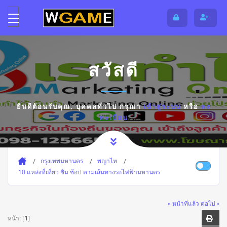
สวัสดี
ยินดีต้อนรับคุณ,
บุคคลทั่วไป
กรุณา
เข้าสู่ระบบ
หรือ
ลง
ทะเบียน
กรุงเทพมหานคร
พญาไท
10 แหล่งที่เที่ยว ชิม ช้อป ตามเส้นทางรถไฟฟ้ามหานคร
« หน้าที่แล้ว
ต่อไป »
หน้า: [
1
]