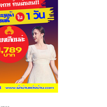
สงขลา