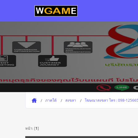
ภาคใต้
สงขลา
โฆษณาสงขลา โทร : 098-1256658 
หน้า: [
1
]