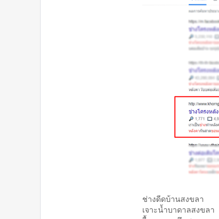
ช่างดีดบ้านสงขลา
เจาะน้ำบาดาลสงขลา