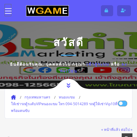
สวัสดี
ยินดีต้อนรับคุณ,
บุคคลทั่วไป
กรุณา
เข้าสู่ระบบ
หรือ
ลง
ทะเบียน
กรุงเทพมหานคร
หนองแขม
ให้เช่ารถตู้ระดับVIPหนองแขม โทร 094-5014289 รถตู้ให้เช่าVip10ที่นั่ง
พร้อมคนขับ
« หน้าที่แล้ว
ต่อไป »