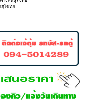
าคาสุโขทัย