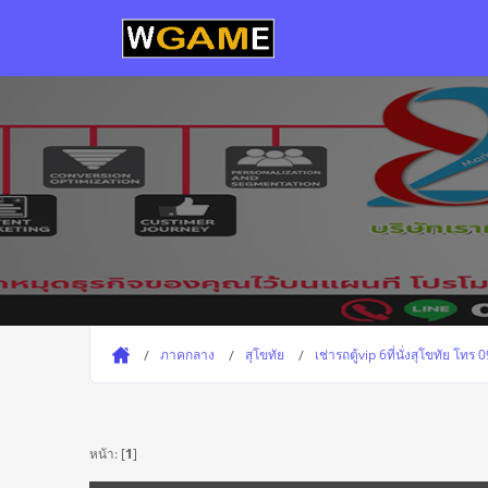
ภาคกลาง
สุโขทัย
เช่ารถตู้vip 6ที่นั่งสุโขทัย โท
หน้า: [
1
]