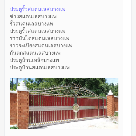
ประตูรั้วสแตนเลสบางแพ
ช่างสแตนเลสบางแพ
รั้วสแตนเลสบางแพ
ประตูรั้วสแตนเลสบางแพ
ราวบันไดสแตนเลสบางแพ
ราวระเบียงสแตนเลสบางแพ
กันตกสแตนเลสบางแพ
ประตูบ้านเหล็กบางแพ
ประตูบ้านสแตนเลสบางแพ