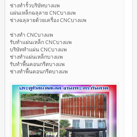
ช่างทำรั้วบริษัทบางแพ
แผ่นเหล็กฉลุลาย CNCบางแพ
ช่างฉลุลายด้วยเครื่อง CNCบางแพ
ช่างทำ CNCบางแพ
รับทำแผ่นเหล็ก CNCบางแพ
บริษัททำแผ่น CNCบางแพ
ช่างทำแผ่นเหล็กบางแพ
รับทำพื้นคอนกรีตบางแพ
ช่างทำพื้นคอนกรีตบางแพ