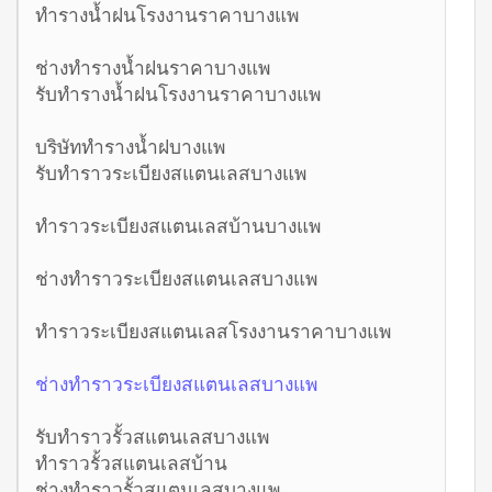
ทำรางน้ำฝนโรงงานราคาบางแพ
ช่างทำรางน้ำฝนราคาบางแพ
รับทำรางน้ำฝนโรงงานราคาบางแพ
บริษัททำรางน้ำฝบางแพ
รับทำราวระเบียงสแตนเลสบางแพ
ทำราวระเบียงสแตนเลสบ้านบางแพ
ช่างทำราวระเบียงสแตนเลสบางแพ
ทำราวระเบียงสแตนเลสโรงงานราคาบางแพ
ช่างทำราวระเบียงสแตนเลสบางแพ
รับทำราวรั้วสแตนเลสบางแพ
ทำราวรั้วสแตนเลสบ้าน
ช่างทำราวรั้วสแตนเลสบางแพ