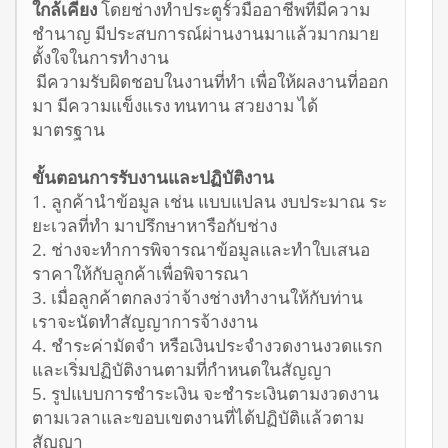
ใกล้เคียง
โดยช่างทำประตูรั้วมืออาชีพที่มีความ
ชำนาญ มีประสบการณ์ผ่านงานมาแล้วมากมาย
ตั้งใจในการทำงาน
มีความรับผิดชอบในงานที่ทำ เพื่อให้ผลงานที่ออก
มา มีความแข็งแรง ทนทาน สวยงาม ได้
มาตรฐาน
ขั้นตอนการรับงานและปฏิบัติงาน
1. ลูกค้านำข้อมูล เช่น แบบแปลน งบประมาณ ระ
ยะเวลที่ทำ มาปรึกษาหารือกับช่าง
2. ช่างจะทำการพิจารณาข้อมูลและทำใบเสนอ
ราคาให้กับลูกค้าเพื่อพิจารณา
3. เมื่อลูกค้าตกลงว่าจ้างช่างทำงานให้กับท่าน
เราจะนัดทำสัญญาการจ้างงาน
4. ชำระค่ามัดจำ หรือเงินประจำงวดงานงวดแรก
และเริ่มปฏิบัติงานตามที่กำหนดในสัญญา
5. รูปแบบการชำระเงิน จะชำระเงินตามงวดงาน
ตามเวลาและขอบเขตงานที่ได้ปฏิบัติแล้วตาม
สัญญา