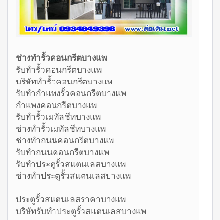
ช่างทำรั้วคอนกรีตบางแพ
รับทำรั้วคอนกรีตบางแพ
บริษัททำรั้วคอนกรีตบางแพ
รับทำกำแพงรั้วคอนกรีตบางแพ
กำแพงคอนกรีตบางแพ
รับทำรั้วเมทัลชีทบางแพ
ช่างทำรั้วเมทัลชีทบางแพ
ช่างทำถนนคอนกรีตบางแพ
รับทำถนนคอนกรีตบางแพ
รับทำประตูรั้วสแตนเลสบางแพ
ช่างทำประตูรั้วสแตนเลสบางแพ
ประตูรั้วสแตนเลสราคาบางแพ
บริษัทรับทำประตูรั้วสแตนเลสบางแพ