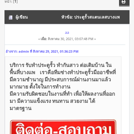
หน้า: [
1
]
ผู้เขียน
หัวข้อ: ประตูรั้วสแตนเลสบางแพ
โทร 090-8944938 ประตูรั้วบ้านสแตนเลส หน้าต่าง ระเบียง (อ่าน
aa
«
เมื่อ:
สิงหาคม 30, 2021, 03:07:48 PM »
11727 ครั้ง)
อ้างจาก: admin ที่ สิงหาคม 29, 2021, 01:36:23 PM
บริการ รับทำประตูรั้ว ทำกันสาว ต่อเติมบ้าน ใน
พื้นที่บางแพ เราคือทีมช่างทำประตูรั้วมืออาชีพที่
มีความชำนาญ มีประสบการณ์ผ่านงานมาแล้ว
มากมาย ตั้งใจในการทำงาน
มีความรับผิดชอบในงานที่ทำ เพื่อให้ผลงานที่ออก
มา มีความแข็งแรง ทนทาน สวยงาม ได้
มาตรฐาน