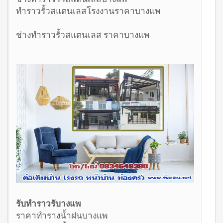
ทำราวรั้วสแตนเลสโรงงานราคาบางแพ
ช่างทำราวรั้วสแตนเลส ราคาบางแพ
รับทำราวรับางแพ
ราคาทำรางน้ำฝนบางแพ