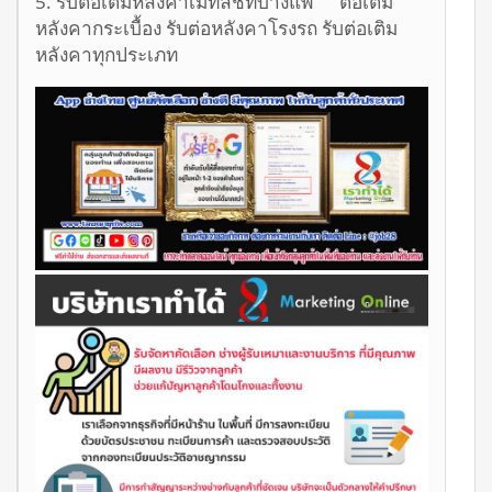
5. รับต่อเติมหลังคาเมทัลชีทบางแพ ต่อเติม
หลังคากระเบื้อง รับต่อหลังคาโรงรถ รับต่อเติม
หลังคาทุกประเภท