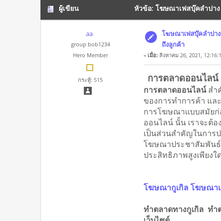
ผู้เขียน
หัวข้อ: โฆษณาเฟสบุ๊คลำปาง 
aa
โฆษณาเฟสบุ๊คลำปาง 
ถึงลูกค้า
group bob1234
Hero Member
«
เมื่อ:
สิงหาคม 26, 2021, 12:16:
การตลาดออนไลน์ 
กระทู้: 515
การตลาดออนไลน์
สำค
ของการทำการค้า แล
การโฆษณาแบบสมัยก่อน
ออนไลน์ นั้น เราจะต้อง
เป็นส่วนสำคัญในการประช
โฆษณาประชาสัมพันธ์ เ
ประสิทธิภาพสูงเพียงใ
โฆษณากูเกิล โฆษณาเ
ทำตลาดทางกูเกิล ทำ
เว็บไซต์