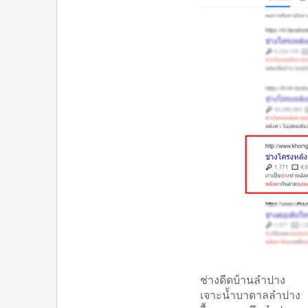
ช่างดีดบ้านลำปาง
เจาะน้ำบาดาลลำปาง