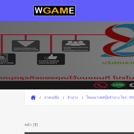
ภาคเหนือ
ลำปาง
โฆษณาเฟสบุ๊คลำปาง โทร : 098
หน้า: [
1
]