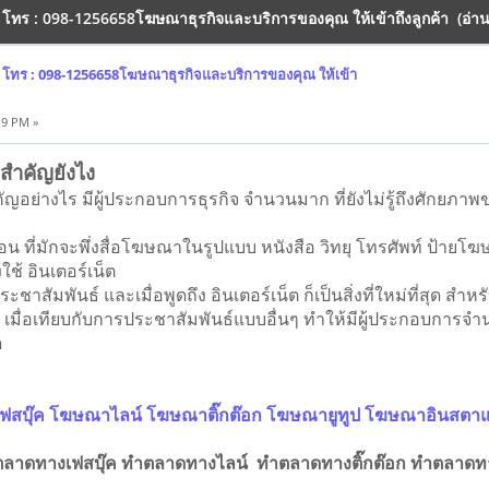
โทร : 098-1256658โฆษณาธุรกิจและบริการของคุณ ให้เข้าถึงลูกค้า (อ่าน 
โทร : 098-1256658โฆษณาธุรกิจและบริการของคุณ ให้เข้า
19 PM »
สำคัญยังไง
ัญอย่างไร มีผู้ประกอบการธุรกิจ จำนวนมาก ที่ยังไม่รู้ถึงศักย
ะ
 ที่มักจะพึ่งสื่อโฆษณาในรูปแบบ หนังสือ วิทยุ โทรศัพท์ ป้า
ใช้ อินเตอร์เน็ต
าสัมพันธ์ และเมื่อพูดถึง อินเตอร์เน็ต ก็เป็นสิ่งที่ใหม่ที่สุด สำห
มื่อเทียบกับการประชาสัมพันธ์แบบอื่นๆ ทำให้มีผู้ประกอบการจำน
ด
ฟสบุ๊ค โฆษณาไลน์ โฆษณาติ๊กต๊อก โฆษณายูทูป โฆษณาอินสตา
ตลาดทางเฟสบุ๊ค ทำตลาดทางไลน์ ทำตลาดทางติ๊กต๊อก ทำตลาด