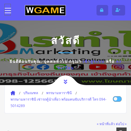
สวัสดี
ยินดีต้อนรับคุณ,
บุคคลทั่วไป
กรุณา
เข้าสู่ระบบ
หรือ
ลง
ทะเบียน
ปริมณฑล
พรรษามหาราชินี
พรรษามหาราชินี เช่ารถตู้นำเที่ยว พร้อมคนขับบริการดี โทร 094-
5014289
« หน้าที่แล้ว
ต่อไป »