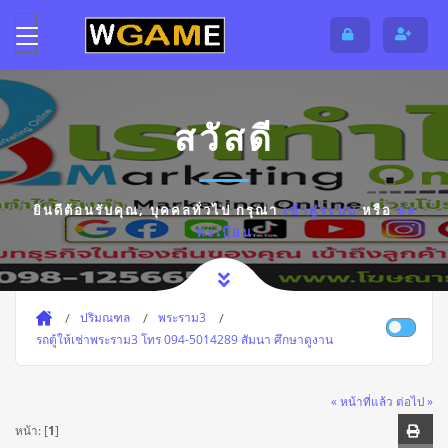
สวัสดี
ยินดีต้อนรับคุณ,
บุคคลทั่วไป
กรุณา
เข้าสู่ระบบ
หรือ
ลง
ทะเบียน
ปริมณฑล
พระราม3
รถตู้ให้เช่าพระราม3 โทร 094-5014289 สัมนา ศึกษาดูงาน
« หน้าที่แล้ว
ต่อไป »
หน้า: [
1
]