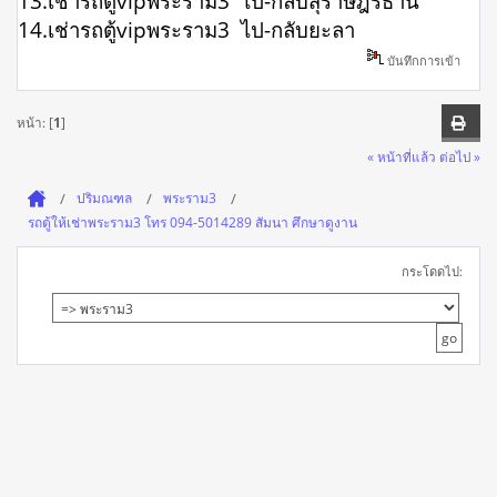
13.เช่ารถตู้vipพระราม3 ไป-กลับสุราษฎร์ธานี
14.เช่ารถตู้vipพระราม3 ไป-กลับยะลา
บันทึกการเข้า
หน้า: [
1
]
« หน้าที่แล้ว
ต่อไป »
ปริมณฑล
พระราม3
รถตู้ให้เช่าพระราม3 โทร 094-5014289 สัมนา ศึกษาดูงาน
กระโดดไป: