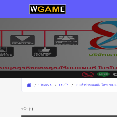
ปริมณฑล
จอมบึง
แบบรั้วบ้านจอมบึง โทร 090-89
หน้า: [
1
]