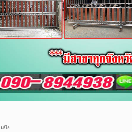
อมบึง
านจอมบึง
บต่างๆจอมบึง