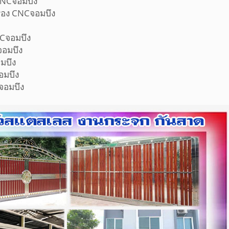
ลุลาย CNCจอมบึง
้วยเครื่อง CNCจอมบึง
NCจอมบึง
หล็ก CNCจอมบึง
่น CNCจอมบึง
นเหล็กจอมบึง
อนกรีตจอมบึง
คอนกรีตจอมบึง