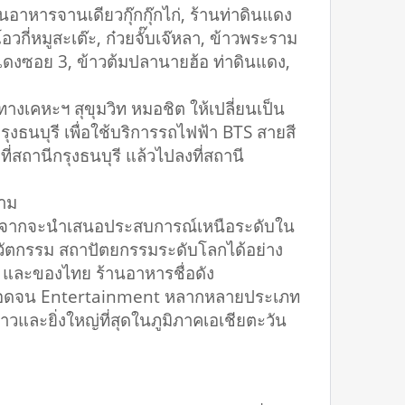
าหารจานเดียวกุ๊กกุ๊กไก่, ร้านท่าดินแดง
โอวกี่หมูสะเต๊ะ, ก๋วยจั๊บเจ๊หลา, ข้าวพระราม
นแดงซอย 3, ข้าวต้มปลานายฮ้อ ท่าดินแดง,
เคหะฯ สุขุมวิท หมอชิต ให้เปลี่ยนเป็น
กรุงธนบุรี เพื่อใช้บริการรถไฟฟ้า BTS สายสี
่สถานีกรุงธนบุรี แล้วไปลงที่สถานี
ยาม
่นอกจากจะนำเสนอประสบการณ์เหนือระดับใน
 นวัตกรรม สถาปัตยกรรมระดับโลกได้อย่าง
 และของไทย ร้านอาหารชื่อดัง
่น ตลอดจน Entertainment หลากหลายประเภท
่ยาวและยิ่งใหญ่ที่สุดในภูมิภาคเอเชียตะวัน