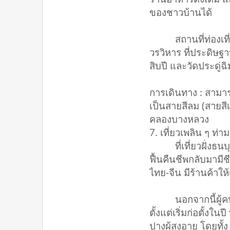
ของชาวบ้านได้
สถานที่ท่องเที่ยวท
วรวิหาร ที่ประดิษฐ
สิบปี และวัดประดู่ฉ
การเดินทาง : สามา
เป็นสายสีลม (สายสีเ
คลองบางหลวง
7. เที่ยวเพลิน ๆ ท
ที่เที่ยวฝั่งธนบุรีท
ฟื้นคืนชีพกลับมามี
ไทย-จีน มีร้านค้าใ
นอกจากนี้ผู้คนยังนิ
ตั้งแต่เริ่มก่อตั้ง
ปางผู้สูงอายุ โดยท