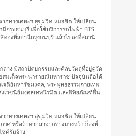
กทางเคหะฯ สุขุมวิท หมอชิต ให้เปลี่ยน
ถานีกรุงธนบุรี เพื่อใช้บริการรถไฟฟ้า BTS
ทองที่สถานีกรุงธนบุรี แล้วไปลงที่สถานี
 มีสถาปัตยกรรมและศิลปวัตถุที่อยู่คู่วัด
ัยสมเด็จพระนารายณ์มหาราช ปัจจุบันถือได้
มหาเจดีย์มหารัชมงคล, พระพุทธธรรมกายเทพ
ังเวชนีย์มงคลเทพนิรมิต และพิพิธภัณฑ์พื้น
กทางเคหะฯ สุขุมวิท หมอชิต ให้เปลี่ยน
ฒากาศ หรือถ้าหากมาจากทางบางหว้า ก็ลงที่
ซค์รับจ้าง