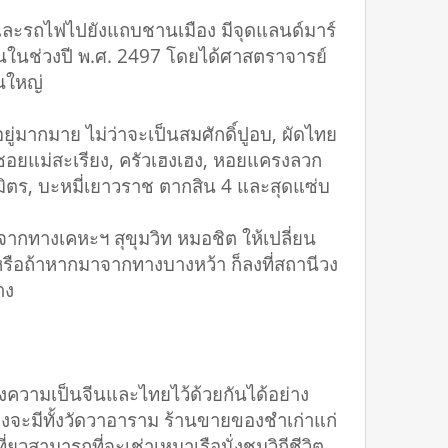
ละรถไฟไปยังแถบชานเมือง มีจุดแลนด์มาร์
้นในช่วงปี พ.ศ. 2497 โดยได้ศาสตราจารย์
ยนใหญ่
ยู่มากมาย ไม่ว่าจะเป็นสมศักดิ์ปูอบ, ผัดไทย
้าวซอยแม่สะเรียง, ครัวเฮงเฮง, หอยแครงลวก
สมมิตร, บะหมี่เยาวราช ตากสิน 4 และสุดแซ่บ
กทางเคหะฯ สุขุมวิท หมอชิต ให้เปลี่ยน
 หรือถ้าหากมาจากทางบางหว้า ก็ลงที่สถานีวง
าง
งความเป็นจีนและไทยไว้ด้วยกันได้อย่าง
จะมีทั้งวัดวาอาราม ร้านขายของชำเก่าแก่
ี่ยวสามารถที่จะเช่าเหมาเรือนั่งชมวิถีชีวิต