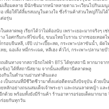
ม่เสื่อมคลาย มีนักชิมมากหน้าหลายตาแวะเวียนไปกินเมนูอ
พื่อให้ได้ลิ้มรสเมนูในดวงใจ ซึ่งร้านค้าส่วนใหญ่ก็ไม่ได้
ต่อรุ่น
ลาดพลู เรียกได้ว่าไม่ต้องนับ เพราะเยอะมากจริงๆ เช่น
-อ่าง ไอศกรีมกะทิไข่แข็ง, ขนมไทยโบราณ ปากซอยเทอดไท 25,
กรอบจีนหลี, เจ๊บิ เปาะเปี๊ยะสด, กระเพาะปลาขันน้ำ, ผัดไ
งไทย, ฉอเล้ง หมี่กระเฉด, หลีเฮง คั่วไก่, กระเพาะปลานาย
รถเดินทางจากสถานีรถไฟฟ้า BTS ได้ทุกสถานี หากมาจากทาง
เข้ม) ได้ที่สถานีสยาม จากนั้นลงที่สถานีตลาดพลู
บของกินในตำนานย่านท่าดินแดง
นนที่มีชีวิตชีวามาตั้งแต่อดีตจนถึงปัจจุบัน ด้วยเป็นจ
ยหลักอย่างถนนสมเด็จเจ้าพระยา และถนนลาดหญ้า และยัง
อีกด้วย พร้อมทั้งยังมีร้านค้า ร้านอาหารอร่อยเด็ดมากมาย 
ร่อยกันทุกวัน