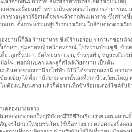
ระเจ้าตากสินมหาราช ลิ้มรสอาหารอร่อยเด็ดวงเวียนใหญ่
ห่งของฝั่งธนบุรี เพราะเป็นจุดต่อรถโดยสารสาธารณะ แ
ราชาอนุสาวรีย์สมเด็จพระเจ้าตากสินมหาราช ซึ่งสร้างขึ
ู้ออกแบบ ตั้งตระหง่านอยู่บริเวณวงเวียน ใกล้กับตลาดวงเวี
านนี้ก็คือ ร้านอาหาร ซึ่งมีร้านอร่อย ๆ เก่าแก่ซ่อนตัวอ
กี้เจ้าเก่า, จุ่มลาดหญ้าหน้าสหกรณ์, ไข่หวานบ้านซูชิ, ข
เตี๋ยวลูกชิ้นปลา, ผัดไทยนรกแตก, ร้านรุ่งฟ้า, หมูสะเต๊ะ
หม้อไฟ, ทอดมันปลา และสุกี้สไตล์เวียดนาม เป็นต้น
รถเดินทางจากสถานีรถไฟฟ้า BTS ได้จากทุกสถานี หากมาจา
เขียวเข้ม) ได้ที่สถานีสยาม จากนั้นลงที่สถานีวงเวียนใหญ่
ม่ต้องเปลี่ยนสาย แล้วก็ต่อรถแท็กซี่หรือมอเตอร์ไซค์รับจ้
น
ชุมชนคลองบางหลวง
องบางกอกใหญ่ที่ยังคงมีวิถีชีวิตเรียบง่าย ผสมผสานทั้
งสัญจรไป-มาในชุมชนโดยใช้เรือหางยาว ตลอดสองฝั่งคลอง
ะสถานที่ท่องเที่ยวอย่างบ้านศิลปินให้ได้เที่ยวชม นักท่องเท