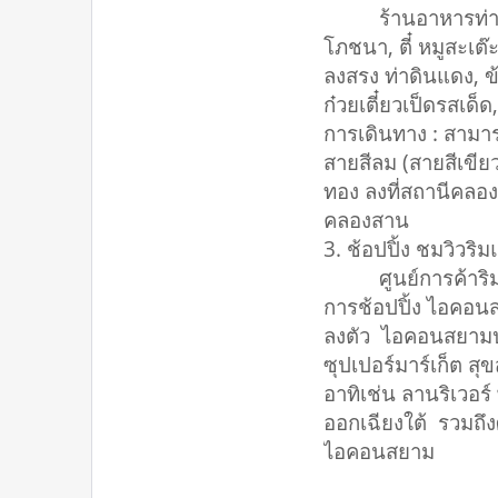
ร้านอาหารท่าดินแดง
โภชนา, ตี๋ หมูสะเต๊ะ
ลงสรง ท่าดินแดง, ข
ก๋วยเตี๋ยวเป็ดรสเด็
การเดินทาง : สามา
สายสีลม (สายสีเขียว
ทอง ลงที่สถานีคลอง
คลองสาน
3. ช้อปปิ้ง ชมวิว
ศูนย์การค้าริมแม่
การช้อปปิ้ง ไอคอนส
ลงตัว ไอคอนสยามปร
ซุปเปอร์มาร์เก็ต 
อาทิเช่น ลานริเวอร์
ออกเฉียงใต้ รวมถึ
ไอคอนสยาม