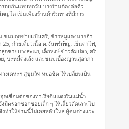
ร่อยกันแทบทุกวัน บางร้านต้องต่อคิว
ใหญ่โต เป็นเพียงร้านค้าริมทางที่มีการ
 ขนมกุยช่ายแป้นศรี, ข้าวหมูแดงนายอ้า,
 ก๋วยเตี๋ยวเนื้อ ต.จันทร์เพ็ญ, เย็นตาโฟ,
ทลูกชายบางสะแก, เล็กหงษ์ ข้าวต้มปลา, สริ
บ๊วย, บะหมี่ตงเล้ง และขนมเบื้องญวนสุอาภา
เคหะฯ สุขุมวิท หมอชิต ให้เปลี่ยนเป็น
ุดเชื่อมต่อของท่าเรือดินแดงริมแม่น้ำ
มีตรอกซอกซอยเล็ก ๆ ให้เลี้ยวลัดเลาะไป
จึงทำให้ย่านนี้ไม่เคยหลับใหล ผู้คนต่างแวะ