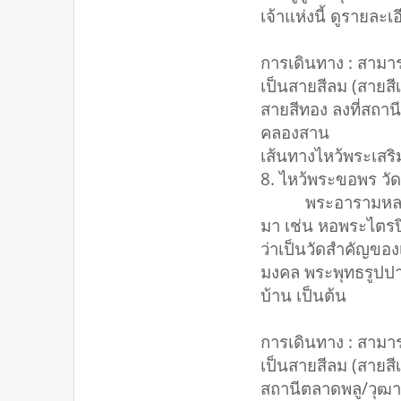
เจ้าแห่งนี้ ดูรายละ
การเดินทาง : สามา
เป็นสายสีลม (สายสีเ
สายสีทอง ลงที่สถาน
คลองสาน
เส้นทางไหว้พระเสริ
8. ไหว้พระขอพร วั
พระอารามหลวงชั้นต
มา เช่น หอพระไตรป
ว่าเป็นวัดสำคัญของ
มงคล พระพุทธรูปปาง
บ้าน เป็นต้น
การเดินทาง : สามา
เป็นสายสีลม (สายสี
สถานีตลาดพลู/วุฒาก