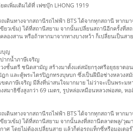
เอียดเพิ่มเติมได้ที่ เฟซบุ๊ก LHONG 1919
รถเดินทางจากสถานีรถไฟฟ้า BTS ได้จากทุกสถานี หากมาจา
ขียวเข้ม) ได้ที่สถานีสยาม จากนั้นเปลี่ยนสถานีอีกครั้งที่ส
ีคลองสาน หรือถ้าหากมาจากทางบางหว้า ก็เปลี่ยนเป็นสายสี
มบุญ
ดปากน้ำภาษีเจริญ
รี ชนิดสามัญ สร้างมาตั้งแต่สมัยกรุงศรีอยุธยาตอนกลาง
ิฎก และตู้พระไตรปิฎกทรงบุษบก ซึ่งเป็นฝีมือช่างหลวงสม
เขตภาษีเจริญ มีสิ่งที่น่าสนใจมากมาย ไม่ว่าจะเป็นพระ
สมาธิซึ่งสูงกว่า 69 เมตร, รูปหล่อเหมือนหลวงพ่อสด, หอส
รถเดินทางจากสถานีรถไฟฟ้า BTS ได้จากทุกสถานี หากมาจา
เขียวเข้ม) ได้ที่สถานีสยาม จากนั้นลงที่สถานีตลาดพลู/วุ
าศ โดยไม่ต้องเปลี่ยนสาย แล้วก็ต่อรถแท็กซี่หรือมอเตอร์ไ