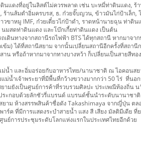
ที่อยู่ในลิสต์ไม่ควรพลาด เช่น บะหมี่ท่าดินแดง, ร้านอ
, ร้านส้มตำอิ่มครบรส, ธ. ก๋วยจั๊บญวน, ข้าวมันไก่ป้าเล็ก, 
้าวขาหมู IMF, ก๋วยเตี๋ยวไก่ป้าดำ, ราดหน้านายฉุน ท่าดิ
ด, นมสดท่าดินแดง และโบ๊กเกี้ยท่าดินแดง เป็นต้น
รถเดินทางจากสถานีรถไฟฟ้า BTS ได้ทุกสถานี หากมาจากทาง
เข้ม) ได้ที่สถานีสยาม จากนั้นเปลี่ยนสถานีอีกครั้งที่สถานี
สาน หรือถ้าหากมาจากทางบางหว้า ก็เปลี่ยนเป็นสายสีทองที
ริมแม่น้ำ และอิ่มอร่อยกับอาหารไทย/นานาชาติ ณ ไอคอนส
น้ำเจ้าพระยาที่มีพื้นที่กว้างขวางมากกว่า 50 ไร่ ที
ยามยังเป็นศูนย์การค้าที่รวบรวมศิลปะ ประเพณีท้องถิ่น
ะกอบด้วยลักชัวรี่แบรนด์ แบรนด์ชั้นนำระดับนานาชาติ
สุขสยาม ห้างสรรพสินค้าชื่อดัง Takashimaya จากญี่ปุ
 พาร์ค ที่มีการแสดงระบำสายน้ำ แสง สี เสียง มัลติมีเดีย ที
งศูนย์การประชุมระดับโลกแห่งแรกในประเทศไทยอีกด้วย