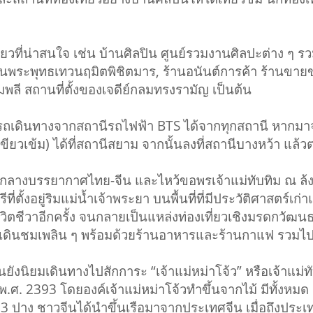
ี่น่าสนใจ เช่น บ้านศิลปิน ศูนย์รวมงานศิลปะต่าง ๆ รว
านพระพุทธเทวนฤมิตพิชิตมาร, ร้านอนันต์การค้า ร้านขาย
ิมพลี สถานที่ตั้งของเจดีย์กลมทรงรามัญ เป็นต้น
รถเดินทางจากสถานีรถไฟฟ้า BTS ได้จากทุกสถานี หากมาจา
ขียวเข้ม) ได้ที่สถานีสยาม จากนั้นลงที่สถานีบางหว้า แล้ว
่ามกลางบรรยากาศไทย-จีน และไหว้ขอพรเจ้าแม่ทับทิม ณ ล้
ี่ตั้งอยู่ริมแม่น้ำเจ้าพระยา บนพื้นที่ที่มีประวัติศาสตร์เ
ชีวิตชีวาอีกครั้ง จนกลายเป็นแหล่งท่องเที่ยวเชิงมรดกวัฒ
ห้เดินชมเพลิน ๆ พร้อมด้วยร้านอาหารและร้านกาแฟ รวมไปถึง
ยมเดินทางไปสักการะ “เจ้าแม่หม่าโจ้ว” หรือเจ้าแม่ทับทิม
ในปี พ.ศ. 2393 โดยองค์เจ้าแม่หม่าโจ้วทำขึ้นจากไม้ มีทั้งห
ั้ง 3 ปาง ชาวจีนได้นำขึ้นเรือมาจากประเทศจีน เมื่อถึงปร