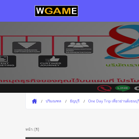
ปริมณฑล
ธัญบุรี
One Day Trip เที่ยวย่านฝั่งธนบ
หน้า: [
1
]