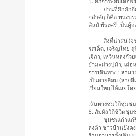
5. สักการะสมเด็จพ
ย่านที่คึกคักอีกแ
กสำคัญก็คือ พระบรม
ศิลป์ พีระศรี เป็นผ
สิ่งที่น่าสนใจของย่
รสเด็ด, เจริญไทย สุ
เจ้ภา, เหวินหลงก๋วย
ยำมะม่วงปูม้า, เฝอ
การเดินทาง : สามา
เป็นสายสีลม (สายสี
เวียนใหญ่ได้เลยโดยไ
เส้นทางชมวิถีชุมช
6. สัมผัสวิถีชีวิต
ชุมชนเก่าแก่ริมคล
ลงตัว ชาวบ้านยังค
ร้านอาหารดั้งเดิม แล