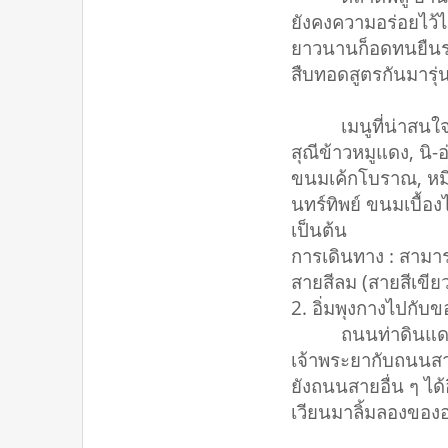
ยังคงความอร่อยไว้ไ
ยาวนานก็อดทนยืนรอ เ
สืบทอดสูตรกันมารุ่น
เมนูที่น่าสนใจในต
สุณีข้าวหมูแดง, นิ
ขนมเค้กโบราณ, หมี่
นทร์ทิพย์ ขนมเบื้อ
เป็นต้น
การเดินทาง : สามา
สายสีลม (สายสีเขียว
2. อิ่มพุงกางไปกั
ถนนท่าดินแดง เป็นถ
เจ้าพระยากับถนนสา
ยังถนนสายอื่น ๆ ได้
เวียนมาลิ้มลองของอ