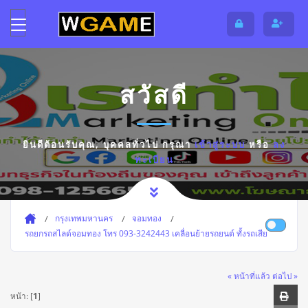
สวัสดี
ยินดีต้อนรับคุณ,
บุคคลทั่วไป
กรุณา
เข้าสู่ระบบ
หรือ
ลง
ทะเบียน
กรุงเทพมหานคร
จอมทอง
รถยกรถสไลด์จอมทอง โทร 093-3242443 เคลื่อนย้ายรถยนต์ ทั้งรถเสีย
« หน้าที่แล้ว
ต่อไป »
หน้า: [
1
]