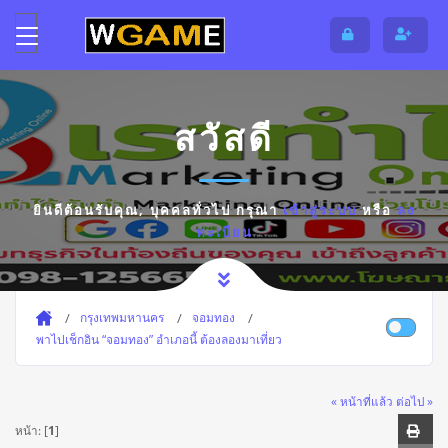
สวัสดี
ยินดีต้อนรับคุณ,
บุคคลทั่วไป
กรุณา
เข้าสู่ระบบ
หรือ
ลง
ทะเบียน
กรุงเทพมหานคร
จอมทอง
พาไปเช็กอิน “จอมทอง” อำเภอนี้ ต้องลองมาเที่ยว
« หน้าที่แล้ว
ต่อไป »
หน้า: [
1
]