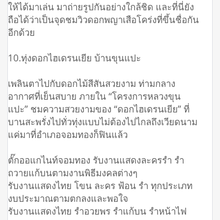
ให้ได้มาเล่น มาถ่ายรูปกันอย่างใกล้ชิด และที่นี่ยัง
ถือได้ว่าเป็นจุดชมวิวดอกพญาเสือโคร่งที่ขึ้นชื่อกัน
อีกด้วย
10.ทุ่งดอกไฮเดรนเยีย บ้านขุนแปะ
เพลินตาไปกับดอกไม้สีสันสวยงาม ท่ามกลาง
อากาศที่เย็นสบาย ภายใน “โครงการหลวงขุน
แปะ” ชมความสวยงามของ “ดอกไฮเดรนเยีย” ที่
บานสะพรั่งไปทั่วทุ่งแบบไม่ต้องไปไกลถึงเวียดนาม
แค่มาที่อำเภอจอมทองก็ฟินแล้ว
ตั๊กออแกไนท์จอมทอง รับงานแสดงละครรำ รำ
ถวายแก้บนตามงานพิธีมงคลต่างๆ
รับงานแสดงไทย โขน ละคร ฟ้อน รำ ทุกประเภท
งบประมาณตามตกลงและพอใจ
รับงานแสดงไทย รำอวยพร รำแก้บน รำหน้าไฟ