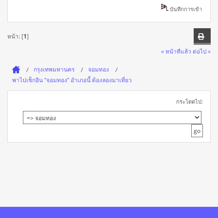
บันทึกการเข้า
หน้า: [
1
]
« หน้าที่แล้ว
ต่อไป »
กรุงเทพมหานคร
จอมทอง
พาไปเช็กอิน “จอมทอง” อำเภอนี้ ต้องลองมาเที่ยว
กระโดดไป: