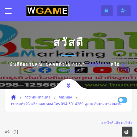
สวัสดี
ยินดีต้อนรับคุณ,
บุคคลทั่วไป
กรุณา
เข้าสู่ระบบ
หรือ
ลง
ทะเบียน
กรุงเทพมหานคร
จอมทอง
เช่ารถทัวร์นำเที่ยวจอมทอง โทร 094-5014289 ดูงาน สัมมนาหน่วยงาน
« หน้าที่แล้ว
ต่อไป »
หน้า: [
1
]