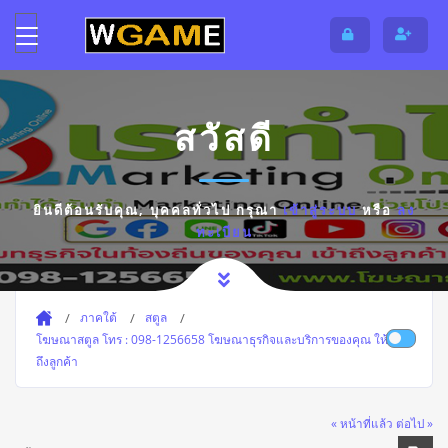
สวัสดี
ยินดีต้อนรับคุณ,
บุคคลทั่วไป
กรุณา
เข้าสู่ระบบ
หรือ
ลง
ทะเบียน
ภาคใต้
สตูล
โฆษณาสตูล โทร : 098-1256658 โฆษณาธุรกิจและบริการของคุณ ให้เข้า
ถึงลูกค้า
« หน้าที่แล้ว
ต่อไป »