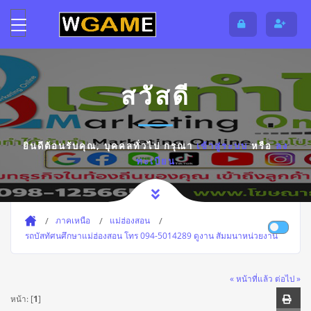
สวัสดี
ยินดีต้อนรับคุณ,
บุคคลทั่วไป
กรุณา
เข้าสู่ระบบ
หรือ
ลง
ทะเบียน
ภาคเหนือ
แม่ฮ่องสอน
รถบัสทัศนศึกษาแม่ฮ่องสอน โทร 094-5014289 ดูงาน สัมมนาหน่วยงาน
« หน้าที่แล้ว
ต่อไป »
หน้า: [
1
]