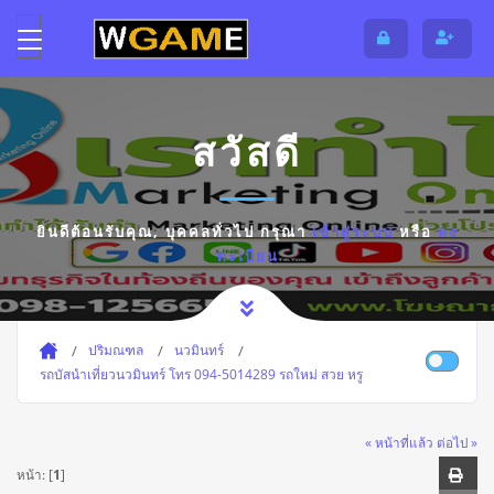
สวัสดี
ยินดีต้อนรับคุณ,
บุคคลทั่วไป
กรุณา
เข้าสู่ระบบ
หรือ
ลง
ทะเบียน
ปริมณฑล
นวมินทร์
รถบัสนําเที่ยวนวมินทร์ โทร 094-5014289 รถใหม่ สวย หรู
« หน้าที่แล้ว
ต่อไป »
หน้า: [
1
]