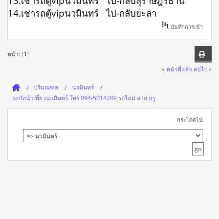
13.เช่ารถตู้vipนวมินทร์ ไป-กลับสุราษฎร์ธานี
14.เช่ารถตู้vipนวมินทร์ ไป-กลับยะลา
บันทึกการเข้า
หน้า: [
1
]
« หน้าที่แล้ว
ต่อไป »
ปริมณฑล
นวมินทร์
รถบัสนําเที่ยวนวมินทร์ โทร 094-5014289 รถใหม่ สวย หรู
กระโดดไป: