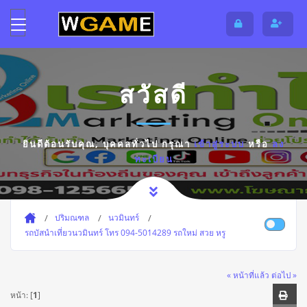
สวัสดี
ยินดีต้อนรับคุณ,
บุคคลทั่วไป
กรุณา
เข้าสู่ระบบ
หรือ
ลง
ทะเบียน
ปริมณฑล
นวมินทร์
รถบัสนําเที่ยวนวมินทร์ โทร 094-5014289 รถใหม่ สวย หรู
« หน้าที่แล้ว
ต่อไป »
หน้า: [
1
]