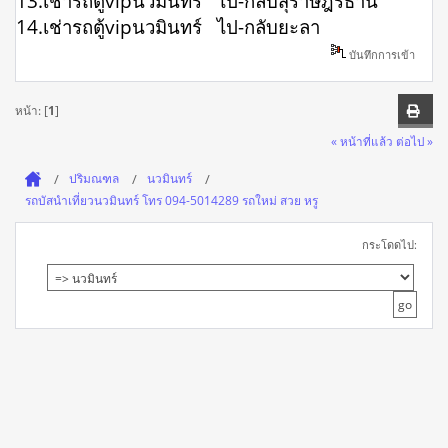
13.เช่ารถตู้vipนวมินทร์ ไป-กลับสุราษฎร์ธานี
14.เช่ารถตู้vipนวมินทร์ ไป-กลับยะลา
บันทึกการเข้า
หน้า: [
1
]
« หน้าที่แล้ว
ต่อไป »
ปริมณฑล
นวมินทร์
รถบัสนําเที่ยวนวมินทร์ โทร 094-5014289 รถใหม่ สวย หรู
กระโดดไป: