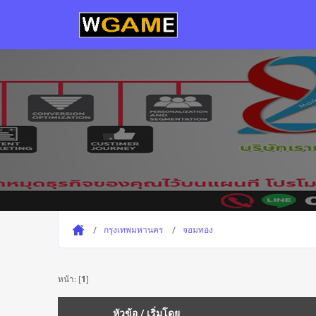
กรุงเทพมหานคร
จอมทอง
หน้า: [
1
]
หัวข้อ
/
เริ่มโดย