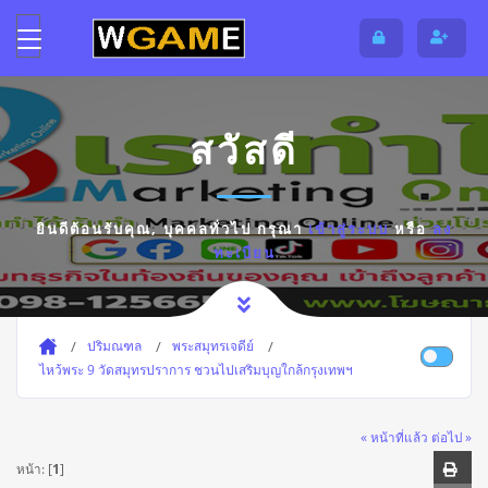
สวัสดี
ยินดีต้อนรับคุณ,
บุคคลทั่วไป
กรุณา
เข้าสู่ระบบ
หรือ
ลง
ทะเบียน
ปริมณฑล
พระสมุทรเจดีย์
ไหว้พระ 9 วัดสมุทรปราการ ชวนไปเสริมบุญใกล้กรุงเทพฯ
« หน้าที่แล้ว
ต่อไป »
หน้า: [
1
]