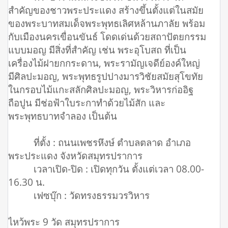
สำคัญของชาวพระประแดง สร้างขึ้นตั้งแต่ในสมัย
ของพระบาทสมเด็จพระพุทธเลิศหล้านภาลัย พร้อม
กับเมืองนครเขื่อนขันธ์ โดดเด่นด้วยสถาปัตยกรรม
แบบมอญ มีสิ่งที่สำคัญ เช่น พระอุโบสถ ที่เป็น
เครื่องไม้ฝายกกระดาน, พระรามัญเจดีย์องค์ใหญ่
มีศิลปะมอญ, พระพุทธรูปปางมารวิชัยสมัยสุโขทัย
ในกรอบไม้แกะสลักศิลปะมอญ, พระวิหารก่ออิฐ
ถือปูน มีช่อฟ้าใบระกาทำด้วยไม้สัก และ
พระพุทธบาทจำลอง เป็นต้น
ที่ตั้ง : ถนนเพชรหึงษ์ ตำบลตลาด อำเภอ
พระประแดง จังหวัดสมุทรปราการ
เวลาเปิด-ปิด : เปิดทุกวัน ตั้งแต่เวลา 08.00-
16.30 น.
เฟซบุ๊ก : วัดทรงธรรมวรวิหาร
ไหว้พระ 9 วัด สมุทรปราการ