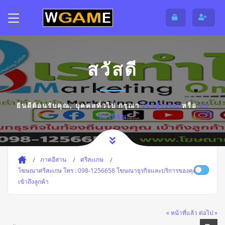
สวัสดี
ยินดีต้อนรับคุณ,
บุคคลทั่วไป
กรุณา
เข้าสู่ระบบ
หรือ
ลง
ทะเบียน
ภาคอีสาน
ศรีสะเกษ
โฆษณาศรีสะเกษ โทร : 098-1256658 โฆษณาธุรกิจและบริการของคุณ ให้
เข้าถึงลูกค้า
« หน้าที่แล้ว
ต่อไป »