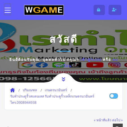
สวัสดี
ยินดีต้อนรับคุณ,
บุคคลทั่วไป
กรุณา
เข้าสู่ระบบ
หรือ
ลง
ทะเบียน
ปริมณฑล
เกษตรนวมินทร์
รับทำประตูรั้วสแตนเลส รับทำประตูรั้วเหล็กเกษตรนวมินทร์
โทร.0908944938
« หน้าที่แล้ว
ต่อไป »