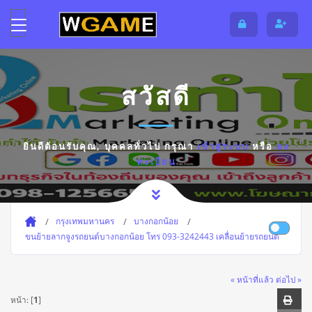
สวัสดี
ยินดีต้อนรับคุณ,
บุคคลทั่วไป
กรุณา
เข้าสู่ระบบ
หรือ
ลง
ทะเบียน
กรุงเทพมหานคร
บางกอกน้อย
ขนย้ายลากจูงรถยนต์บางกอกน้อย โทร 093-3242443 เคลื่อนย้ายรถยนต์
« หน้าที่แล้ว
ต่อไป »
หน้า: [
1
]