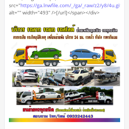
src="
https://ga.lnwfile.com/_/ga/_raw/z2/y8/4u.gif
"
alt="" width="493" />[/url]</span></div>