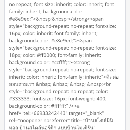
no-repeat; font-size: inherit; color: inherit; font-
family: inherit; background-color:
#e8e9ed;">&nbsp;&nbsp;</strong><span
style="background-repeat: no-repeat; font-size:
16px; color: inherit; font-family: inherit;
background-color: #e8e9ed;"><span
style="background-repeat: no-repeat; font-size:
18px; color: #ff0000; font-family: inherit;
background-color: #ccffff;"><strong
style="background-repeat: no-repeat; font-size:
inherit; color: inherit; font-family: inherit;">ติดต่อ
สอบถามเรา &nbsp; &nbsp; &nbsp; &nbsp;<br
style="background-repeat: no-repeat; color:
#333333; font-size: 16px; font-weight: 400;
background-color: #ffffff;" /><a
href="tel:+66933242443" target="_blank"
rel="noopener noreferrer" title="บ้านสไตล์มินิ
มอล บ้านสไตล์นอร์ดิก แบบบ้านโมเดิร์น"