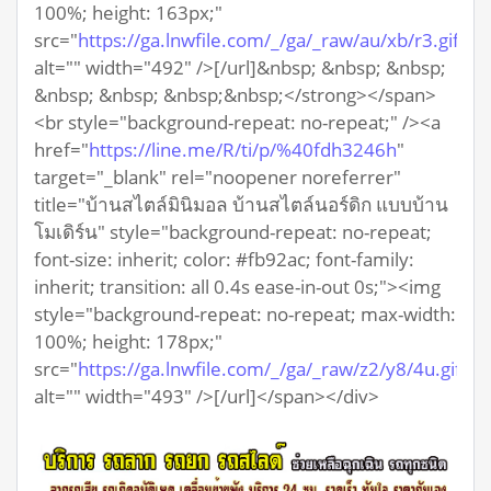
100%; height: 163px;"
src="
https://ga.lnwfile.com/_/ga/_raw/au/xb/r3.gif
"
alt="" width="492" />[/url]&nbsp; &nbsp; &nbsp;
&nbsp; &nbsp; &nbsp;&nbsp;</strong></span>
<br style="background-repeat: no-repeat;" /><a
href="
https://line.me/R/ti/p/%40fdh3246h
"
target="_blank" rel="noopener noreferrer"
title="บ้านสไตล์มินิมอล บ้านสไตล์นอร์ดิก แบบบ้าน
โมเดิร์น" style="background-repeat: no-repeat;
font-size: inherit; color: #fb92ac; font-family:
inherit; transition: all 0.4s ease-in-out 0s;"><img
style="background-repeat: no-repeat; max-width:
100%; height: 178px;"
src="
https://ga.lnwfile.com/_/ga/_raw/z2/y8/4u.gif
"
alt="" width="493" />[/url]</span></div>