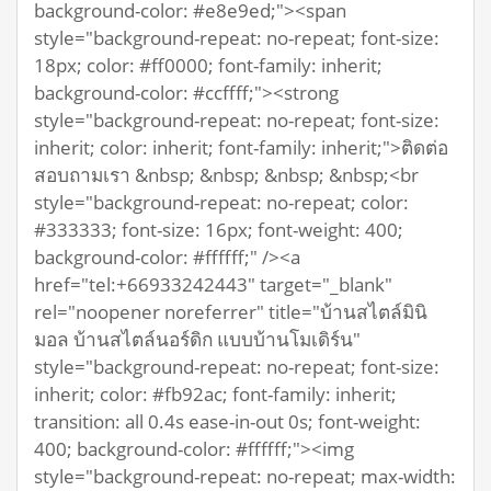
background-color: #e8e9ed;"><span
style="background-repeat: no-repeat; font-size:
18px; color: #ff0000; font-family: inherit;
background-color: #ccffff;"><strong
style="background-repeat: no-repeat; font-size:
inherit; color: inherit; font-family: inherit;">ติดต่อ
สอบถามเรา &nbsp; &nbsp; &nbsp; &nbsp;<br
style="background-repeat: no-repeat; color:
#333333; font-size: 16px; font-weight: 400;
background-color: #ffffff;" /><a
href="tel:+66933242443" target="_blank"
rel="noopener noreferrer" title="บ้านสไตล์มินิ
มอล บ้านสไตล์นอร์ดิก แบบบ้านโมเดิร์น"
style="background-repeat: no-repeat; font-size:
inherit; color: #fb92ac; font-family: inherit;
transition: all 0.4s ease-in-out 0s; font-weight:
400; background-color: #ffffff;"><img
style="background-repeat: no-repeat; max-width: