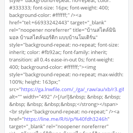
style="background-repeat: no-repeat; color:
#333333; font-size: 16px; font-weight: 400;
background-color: #ffffff;" /><a
href="tel:+66933242443" target="_blank"
rel="noopener noreferrer" title="บ้านสไตล์มินิ
มอล บ้านสไตล์นอร์ดิก แบบบ้านโมเดิร์น"
style="background-repeat: no-repeat; font-size:
inherit; color: #fb92ac; font-family: inherit;
transition: all 0.4s ease-in-out 0s; font-weight:
400; background-color: #ffffff;"><img
style="background-repeat: no-repeat; max-width:
100%; height: 163px;"
src="
https://ga.lnwfile.com/_/ga/_raw/au/xb/r3.gif
"
alt="" width="492" />[/url]&nbsp; &nbsp; &nbsp;
&nbsp; &nbsp; &nbsp;&nbsp;</strong></span>
<br style="background-repeat: no-repeat;" /><a
href="
https://line.me/R/ti/p/%40fdh3246h
"
target="_blank" rel="noopener noreferrer"