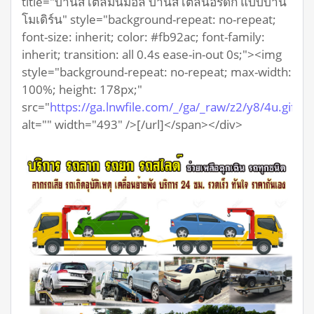
title="บ้านสไตล์มินิมอล บ้านสไตล์นอร์ดิก แบบบ้าน
โมเดิร์น" style="background-repeat: no-repeat;
font-size: inherit; color: #fb92ac; font-family:
inherit; transition: all 0.4s ease-in-out 0s;"><img
style="background-repeat: no-repeat; max-width:
100%; height: 178px;"
src="
https://ga.lnwfile.com/_/ga/_raw/z2/y8/4u.gif
"
alt="" width="493" />[/url]</span></div>