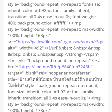
style="background-repeat: no-repeat; font-size:
inherit; color: #fb92ac; font-family: inherit;
transition: all 0.4s ease-in-out 0s; font-weight:
400; background-color: #ffffff;"><img
style="background-repeat: no-repeat; max-width:
100%; height: 163px;"
src="
https://ga.lnwfile.com/_/ga/_raw/au/xb/r3.gif
"
alt="" width="492" />[/url]&nbsp; &nbsp; &nbsp;
&nbsp; &nbsp; &nbsp;&nbsp;</strong></span>
<br style="background-repeat: no-repeat;" /><a
href="
https://line.me/R/ti/p/%40fdh3246h
"
target="_blank" rel="noopener noreferrer"
title="บ้านสไตล์มินิมอล บ้านสไตล์นอร์ดิก แบบบ้าน
โมเดิร์น" style="background-repeat: no-repeat;
font-size: inherit; color: #fb92ac; font-family:
inherit; transition: all 0.4s ease-in-out 0s;"><img
style="background-repeat: no-repeat; max-width:
100%; height: 178px;"