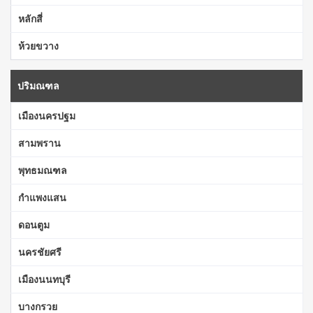
หลักสี่
ห้วยขวาง
ปริมณฑล
เมืองนครปฐม
สามพราน
พุทธมณฑล
กำแพงแสน
ดอนตูม
นครชัยศรี
เมืองนนทบุรี
บางกรวย