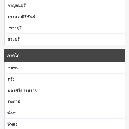
กาญจนบุรี
ประจวบคีรีขันธ์
เพชรบุรี
สระบุรี
ภาคใต้
ชุมพร
ตรัง
นครศรีธรรมราช
ปัตตานี
พังงา
พัทลุง