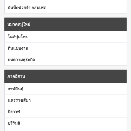
บันทึกช่วยจำ กล่มเฟต
หมวดหมู่ใหม่
โคด้ปุ่มโทร
ต้นแบบงาน
บทความธุระกิจ
ภาคอีสาน
กาฬสินธุ์
นครราชสีมา
บึงกาฬ
บุรีรัมย์