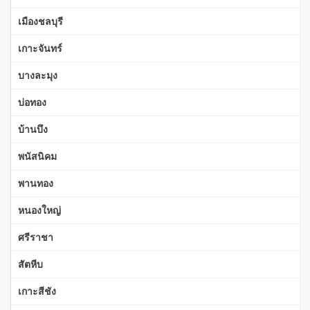
เมืองชลบุรี
เกาะจันทร์
บางละมุง
บ่อทอง
บ้านบึง
พนัสนิคม
พานทอง
หนองใหญ่
ศรีราชา
สัตหีบ
เกาะสีชัง