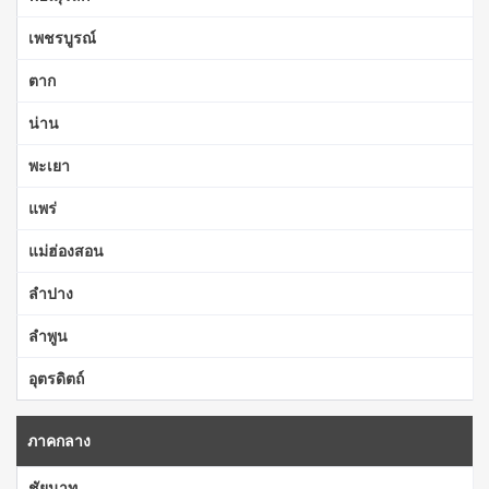
เพชรบูรณ์
ตาก
น่าน
พะเยา
แพร่
แม่ฮ่องสอน
ลำปาง
ลำพูน
อุตรดิตถ์
ภาคกลาง
ชัยนาท